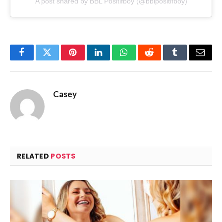
A post shared by BBL Positifboy (@bblpositifboy)
Facebook
Twitter
Pinterest
LinkedIn
WhatsApp
Reddit
Tumblr
Email
Casey
RELATED
POSTS