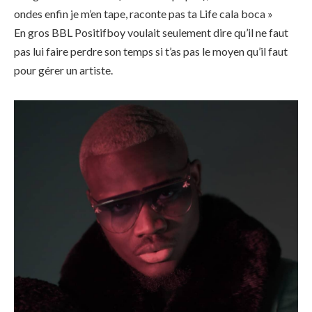
ondes enfin je m’en tape, raconte pas ta Life cala boca »
En gros BBL Positifboy voulait seulement dire qu’il ne faut
pas lui faire perdre son temps si t’as pas le moyen qu’il faut
pour gérer un artiste.