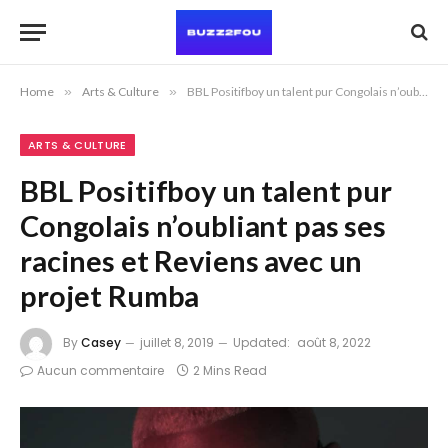
Home
»
Arts & Culture
»
BBL Positifboy un talent pur Congolais n’oubliant pas ses racines et Reviens avec un projet Rumba
ARTS & CULTURE
BBL Positifboy un talent pur
Congolais n’oubliant pas ses
racines et Reviens avec un
projet Rumba
By
Casey
juillet 8, 2019
Updated:
août 8, 2022
Aucun commentaire
2 Mins Read