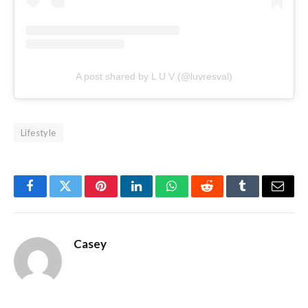
A post shared by L U V (@luvresval)
Lifestyle
Facebook
Twitter
Pinterest
LinkedIn
WhatsApp
Reddit
Tumblr
Email
Casey