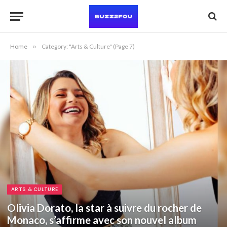
Home
»
Category: "Arts & Culture" (Page 7)
ARTS & CULTURE
Olivia Dorato, la star à suivre du rocher de
Monaco, s’affirme avec son nouvel album