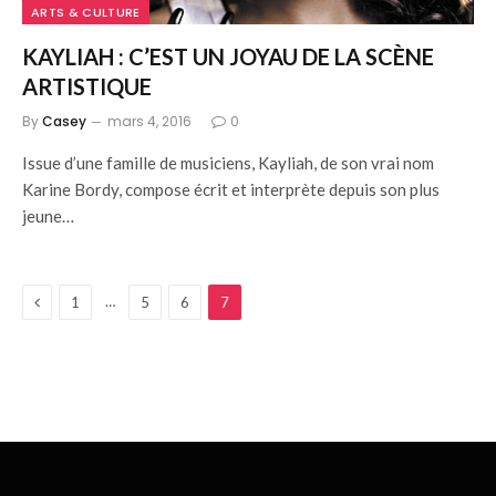
ARTS & CULTURE
KAYLIAH : C’EST UN JOYAU DE LA SCÈNE
ARTISTIQUE
By
Casey
mars 4, 2016
0
Issue d’une famille de musiciens, Kayliah, de son vrai nom
Karine Bordy, compose écrit et interprète depuis son plus
jeune…
Previous
…
1
5
6
7