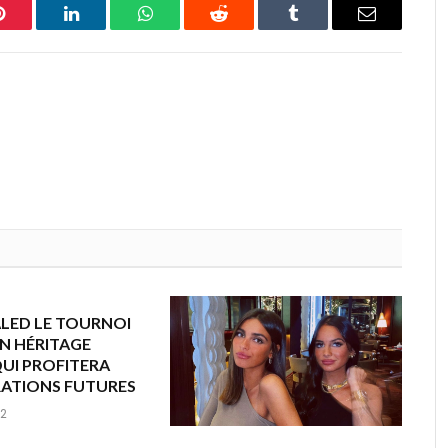
Pinterest
LinkedIn
WhatsApp
Reddit
Tumblr
Email
ALED LE TOURNOI
UN HÉRITAGE
UI PROFITERA
ATIONS FUTURES
22