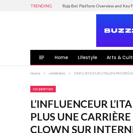
TRENDING
Roja Bet Platform Overview and Key F
Home
Lifestyle
Arts & Cult
Home
»
celebrities
»
L’INFLUENCEUR L’ITALIEN PAS DRÔ
CELEBRITIES
L’INFLUENCEUR L’IT
PLUS UNE CARRIÈRE
CLOWN SUR INTERN