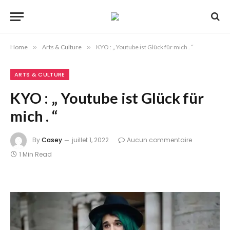
Home
»
Arts & Culture
»
KYO : „ Youtube ist Glück für mich . “
ARTS & CULTURE
KYO : „ Youtube ist Glück für
mich . “
By
Casey
juillet 1, 2022
Aucun commentaire
1 Min Read